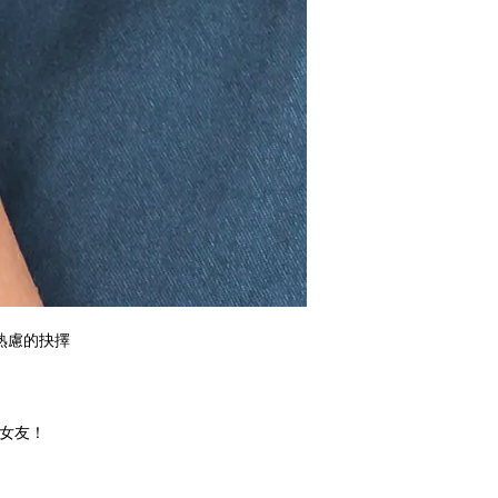
熟慮的抉擇
的女友！