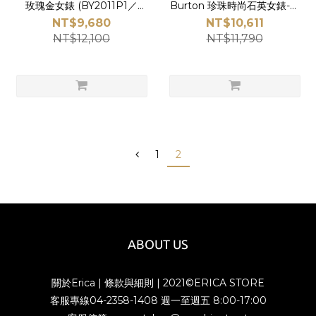
玫瑰金女錶 (BY2011P1／
Burton 珍珠時尚石英女錶-金
V137-KMT0K)-玫瑰金 -
30mm(OB16US30)
NT$9,680
NT$10,611
ERICA STORE 時尚時計
NT$12,100
NT$11,790
1
2
ABOUT US
關於Erica
|
條款與細則
| 2021©ERICA STORE
客服專線04-2358-1408 週一至週五 8:00-17:00