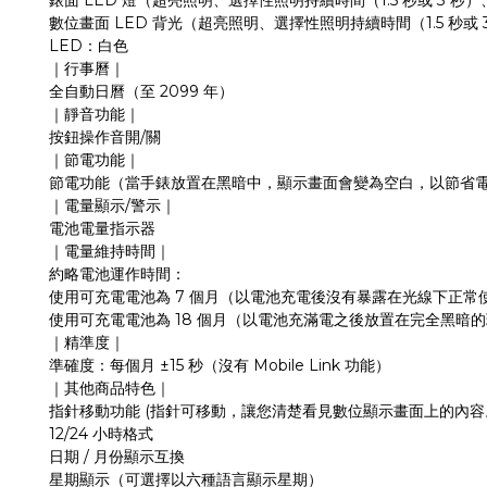
LED
1.5
3
錶面
燈（超亮照明、選擇性照明持續時間（
秒或
秒）
LED
1.5
數位畫面
背光（超亮照明、選擇性照明持續時間（
秒或
LED
：白色
｜行事曆｜
2099
全自動日曆（至
年）
｜靜音功能｜
/
按鈕操作音開
關
｜節電功能｜
節電功能（當手錶放置在黑暗中，顯示畫面會變為空白，以節省
/
｜電量顯示
警示｜
電池電量指示器
｜電量維持時間｜
約略電池運作時間：
7
使用可充電電池為
個月（以電池充電後沒有暴露在光線下正常
18
使用可充電電池為
個月（以電池充滿電之後放置在完全黑暗的
｜精準度｜
±15
Mobile Link
準確度：每個月
秒（沒有
功能）
｜其他商品特色｜
(
指針移動功能
指針可移動，讓您清楚看見數位顯示畫面上的內容
12/24
小時格式
/
日期
月份顯示互換
星期顯示（可選擇以六種語言顯示星期）