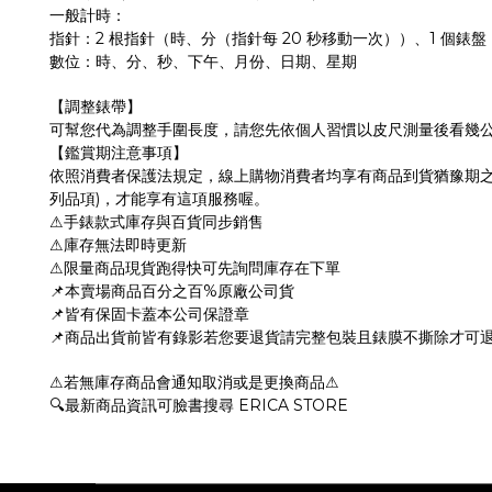
一般計時：
2
20
1
指針：
根指針（時、分（指針每
秒移動一次））、
個錶盤
數位：時、分、秒、下午、月份、日期、星期
【調整錶帶】
可幫您代為調整手圍長度，請您先依個人習慣以皮尺測量後看幾
【鑑賞期注意事項】
依照消費者保護法規定，線上購物消費者均享有商品到貨猶豫期
)
列品項
，才能享有這項服務喔。
⚠
手錶款式庫存
與百貨同步銷售
⚠
庫存無法即時更新
⚠
限量商品現貨跑得快可先詢問庫存在下單
%
📌
本賣場商品百分之百
原廠公司貨
📌
皆有保固卡蓋本公司保證章
📌
商品出貨前皆有錄影若您要退貨請完整包裝且錶膜不撕除才可
⚠
⚠
若無庫存商品會通知取消或是更換商品
ERICA STORE
🔍
最新商品資訊可臉書搜尋