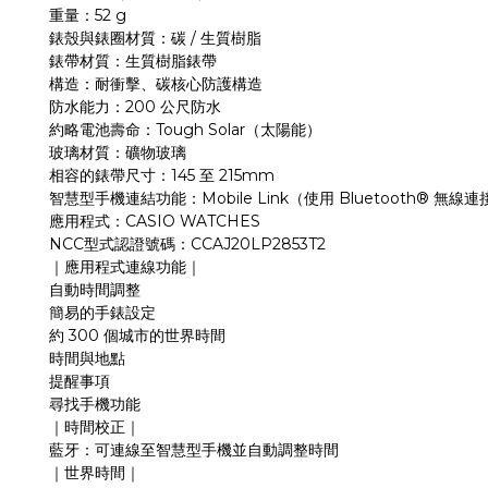
52 g
重量：
/
錶殼與錶圈材質：碳
生質樹脂
錶帶材質：生質樹脂錶帶
構造：耐衝擊、碳核心防護構造
200
防水能力：
公尺防水
Tough Solar
約略電池壽命：
（太陽能）
玻璃材質：礦物玻璃
145
215mm
相容的錶帶尺寸：
至
Mobile Link
Bluetooth®
智慧型手機連結功能：
（使用
無線連
CASIO WATCHES
應用程式：
NCC
CCAJ20LP2853T2
型式認證號碼：
｜應用程式連線功能｜
自動時間調整
簡易的手錶設定
300
約
個城市的世界時間
時間與地點
提醒事項
尋找手機功能
｜時間校正｜
藍牙：可連線至智慧型手機並自動調整時間
｜世界時間｜