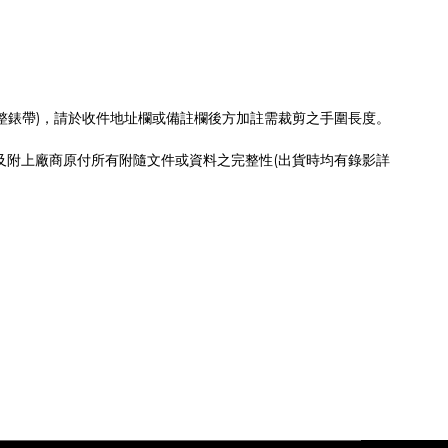
)
整錶帶
，請於收件地址欄或備註欄後方加註需裁剪之手圍長度。
(
及附上廠商原付所有附隨文件或資料之完整性
出貨時均有錄影詳