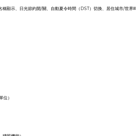
/
DST
/
名稱顯示、日光節約開
關、自動夏令時間（
）切換、居住城市
世界
單位）