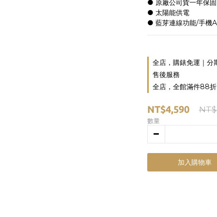
● 原廠公司貨一年保固
● 太陽能供電
● 藍芽連線功能/手機A
全店，購錶免運｜分
售後服務
全店，全館滿件88折
NT$4,590
NT$
數量
加入購物車