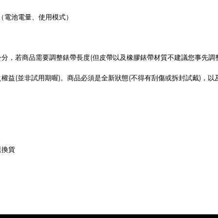
（電池電量、使用模式）
(
公分，若商品需要調整錶帶長度
但皮帶以及橡膠錶帶材質不建議您事先調
(
)
(
)
之權益
並非試用期喔
。商品必須是全新狀態
不得有刮傷或拆封試戴
，以
退換貨