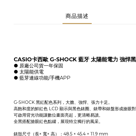
商品描述
CASIO
G-SHOCK
卡西歐
藍牙
太陽能電力
強悍黑
●
原廠公司貨一年保固
●
太陽能供電
●
/
APP
藍芽連線功能
手機
G-SHOCK
黑紅配色系列，大膽、強悍、張力十足。
LCD
高飽和度的鮮紅色
顯示與黑色錶圈、錶帶和錶盤形成搶眼對
可啟用背光功能讓數位畫面亮起，更清晰易讀。
全黑搭配搶眼紅色點綴，展現特立獨行的風采。
×
×
48.5 × 45.4 × 11.9 mm
錶殼尺寸（長
寬
高）：