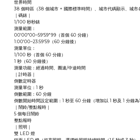
世界時間
38
38
+
個時區（
個城市
國際標準時間）、城市代碼顯示、城市
｜碼錶｜
1/100
秒秒錶
測量範圍：
00'00"00~59'59"99
60
（首個
分鐘）
1:00'00~23:59'59
60
（
分鐘後）
測量單位：
1/100
60
秒（首個
分鐘）
1
60
秒（
分鐘後）
/
測量功能：經過時間、圈速
中途時間
｜計時器｜
倒數定時器
1
測量單位：
秒
60
倒數範圍：
分鐘
1
60
1
1
倒數開始時間設定範圍：
秒至
分鐘（增加以
秒及
分鐘為
/
｜鬧鈴
整點報時｜
5
個每日鬧鈴
整點報時
｜照明｜
LED
雙
燈