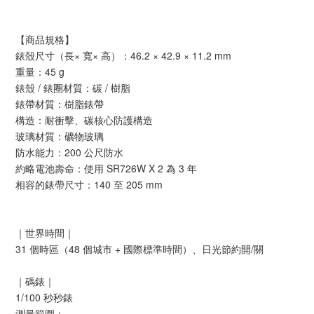
【商品規格】
錶殼尺寸（長× 寬× 高）：46.2 × 42.9 × 11.2 mm
重量：45 g
錶殼 / 錶圈材質：碳 / 樹脂
錶帶材質：樹脂錶帶
構造：耐衝擊、碳核心防護構造
玻璃材質：礦物玻璃
防水能力：200 公尺防水
約略電池壽命：使用 SR726W X 2 為 3 年
相容的錶帶尺寸：140 至 205 mm
｜世界時間｜
31 個時區（48 個城市 + 國際標準時間）、日光節約開/關
｜碼錶｜
1/100 秒秒錶
測量範圍：