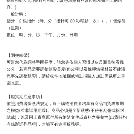
指針移動功能 (指針可移動，讓您清楚看見數位顯示畫面上的內
容。)
一般計時：
指針：2 根指針（時、分（指針每 20 秒移動一次））、1 個錶盤
（星期）
數位：時、分、秒、下午、月份、日期
【調整錶帶】
可幫您代為調整手圍長度，請您先依個人習慣以皮尺測量後看幾
公分，若商品需要調整錶帶長度(但皮帶以及橡膠錶帶材質不建議
您事先調整錶帶)，請於收件地址欄或備註欄後方加註需裁剪之手
圍長度。
【鑑賞期注意事項】
依照消費者保護法規定，線上購物消費者均享有商品到貨猶豫期
之權益(並非試用期喔)。商品必須是全新狀態(不得有刮傷或拆封
試戴)，以及附上廠商原付所有附隨文件或資料之完整性(出貨時均
有錄影詳列品項)，才能享有這項服務喔。