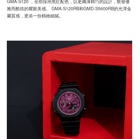
GMA-S120 ，全部採用黑紅配色，以更纖薄精巧的設計，散發優
雅而酷炫的耀眼美感。 GMA-S120RB和GMD-S5600RB的光澤金
屬質感，更添一份精緻細膩。