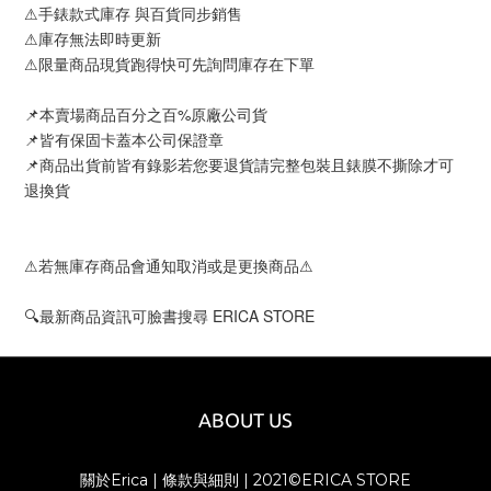
⚠手錶款式庫存 與百貨同步銷售
⚠庫存無法即時更新
⚠限量商品現貨跑得快可先詢問庫存在下單
📌本賣場商品百分之百%原廠公司貨
📌皆有保固卡蓋本公司保證章
📌商品出貨前皆有錄影若您要退貨請完整包裝且錶膜不撕除才可
退換貨
⚠若無庫存商品會通知取消或是更換商品⚠
🔍最新商品資訊可臉書搜尋 ERICA STORE
ABOUT US
關於Erica
|
條款與細則
| 2021©ERICA STORE