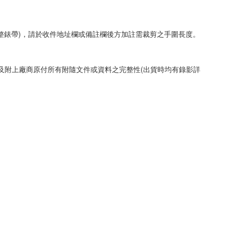
整錶帶)，請於收件地址欄或備註欄後方加註需裁剪之手圍長度。
以及附上廠商原付所有附隨文件或資料之完整性(出貨時均有錄影詳