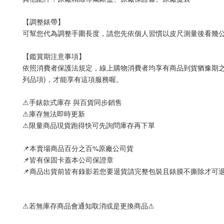
【調整錶帶】
可幫您代為調整手圍長度，請您先依個人習慣以皮尺測量後看幾公
【鑑賞期注意事項】
依照消費者保護法規定，線上購物消費者均享有商品到貨猶豫期之
列品項)，才能享有這項服務喔。
⚠手錶款式庫存 與百貨同步銷售
⚠庫存無法即時更新
⚠限量商品現貨跑得快可先詢問庫存再下單
📌本賣場商品百分之百%原廠公司貨
📌皆有保固卡蓋本公司保證章
📌商品出貨前皆有錄影若您要退貨請完整包裝且錶膜不撕除才可
⚠若無庫存商品會通知取消或是更換商品⚠