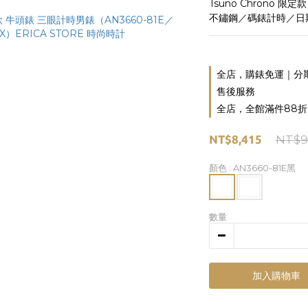
Tsuno Chrono 限定款
不鏽鋼／碼錶計時／日
全店，購錶免運｜分
售後服務
全店，全館滿件88折
NT$8,415
NT$9
顏色
: AN3660-81E黑
數量
加入購物車