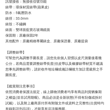
訊號接收：無接收信號功能
錶帶：環保材質錶帶(蘋果皮)
防水：5氣壓防水
錶徑：33.0mm
錶殼：不鏽鋼
錶面：雙球面藍寶石玻璃鏡面
保固期：原廠保固2年
其他配件：原廠精緻專屬錶盒、原廠保證書、原廠提袋
【調整錶帶】
可幫您代為調整手圍長度，請您先依個人習慣以皮尺測量後看幾
公分，若商品需要調整錶帶長度(但皮帶以及橡膠錶帶材質不建議
您事先調整錶帶)，請於收件地址欄或備註欄後方加註需裁剪之手
圍長度。
【鑑賞期注意事項】
依照消費者保護法規定，線上購物消費者均享有商品到貨猶豫期
之權益(並非試用期喔)。商品必須是全新狀態(不得有刮傷或拆封
試戴)，以及附上廠商原付所有附隨文件或資料之完整性(出貨時均
有錄影詳列品項)，才能享有這項服務喔。