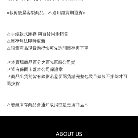
※裁剪後屬客製商品，不適用鑑賞期退貨※
⚠手錶款式庫存 與百貨同步銷售
⚠庫存無法即時更新
⚠限量商品現貨跑得快可先詢問庫存再下單
📌本賣場商品百分之百%原廠公司貨
📌皆有保固卡蓋本公司保證章
📌商品出貨前皆有錄影若您要退貨請完整包裝且錶膜不撕除才可
退換貨
⚠若無庫存商品會通知取消或是更換商品⚠
ABOUT US