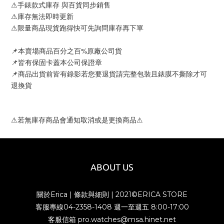
⚠手錶款式庫存 與百貨同步銷售
⚠庫存無法即時更新
⚠限量商品現貨跑得快可先詢問庫存再下單
📌本賣場商品百分之百%原廠公司貨
📌皆有保固卡蓋本公司保證章
📌商品出貨前皆有錄影若您要退貨請完整包裝且錶膜不撕除才可
退換貨
⚠若無庫存商品會通知取消或是更換商品⚠
ABOUT US
關於Erica
|
條款與細則
| 2021©ERICA STORE
客服專線04-2358-1408 週一至週五 8:00-17:00
客服信箱 pro.watches@msa.hinet.net