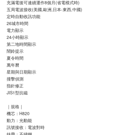
充滿電後可連續運作8個月(省電模式時)
五局電波接收(美國,歐洲,日本-東西,中國)
定時自動收訊功能
26城市時間
電力顯示
24小時顯示
第二地時間顯示
鬧鈴提示
夏令時間
萬年曆
星期與日期顯示
撞擊偵測
指針修正
JIS1型抗磁
｜規格｜
機芯：H820
動力：光動能
訊號接收：電波對時
錶帶：不鏽鋼