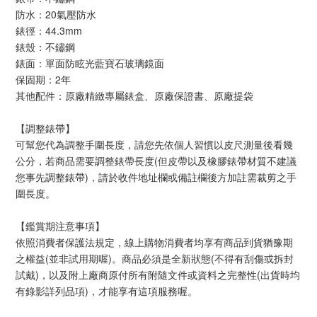
防水：20氣壓防水
錶徑：44.3mm
錶殼：不鏽鋼
錶面：單面防眩光藍寶石玻璃鏡面
保固期：2年
其他配件：原廠精緻專屬錶盒、原廠保證書、原廠提袋
【調整錶帶】
可幫您代為調整手圍長度，請您先依個人習慣以皮尺測量後看幾
公分，若商品需要調整錶帶長度(但皮帶以及橡膠錶帶材質不建議
您事先調整錶帶)，請於收件地址欄或備註欄後方加註需裁剪之手
圍長度。
【鑑賞期注意事項】
依照消費者保護法規定，線上購物消費者均享有商品到貨猶豫期
之權益(並非試用期喔)。商品必須是全新狀態(不得有刮傷或拆封
試戴)，以及附上廠商原付所有附隨文件或資料之完整性(出貨時均
有錄影詳列品項)，才能享有這項服務喔。