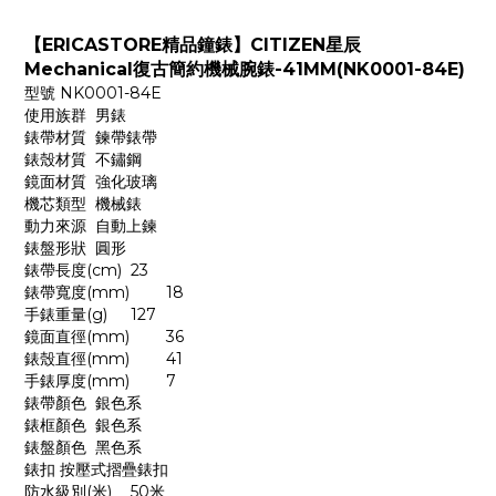
【ERICASTORE精品鐘錶】CITIZEN星辰
Mechanical復古簡約機械腕錶-41MM(NK0001-84E)
型號
NK0001-84E
使用族群
男錶
錶帶材質
鍊帶錶帶
錶殼材質
不鏽鋼
鏡面材質
強化玻璃
機芯類型
機械錶
動力來源
自動上鍊
錶盤形狀
圓形
錶帶長度(cm)
23
錶帶寬度(mm)
18
手錶重量(g)
127
鏡面直徑(mm)
36
錶殼直徑(mm)
41
手錶厚度(mm)
7
錶帶顏色
銀色系
錶框顏色
銀色系
錶盤顏色
黑色系
錶扣
按壓式摺疊錶扣
防水級別(米)
50米