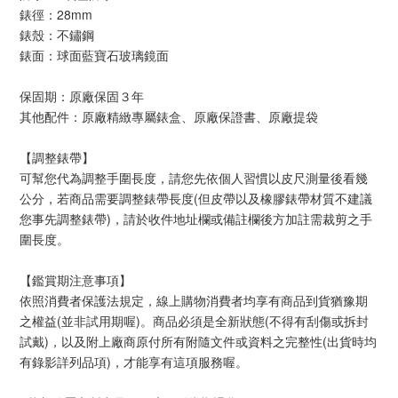
錶徑：28mm
錶殼：不鏽鋼
錶面：球面藍寶石玻璃鏡面
保固期：原廠保固３年
其他配件：原廠精緻專屬錶盒、原廠保證書、原廠提袋
【調整錶帶】
可幫您代為調整手圍長度，請您先依個人習慣以皮尺測量後看幾
公分，若商品需要調整錶帶長度(但皮帶以及橡膠錶帶材質不建議
您事先調整錶帶)，請於收件地址欄或備註欄後方加註需裁剪之手
圍長度。
【鑑賞期注意事項】
依照消費者保護法規定，線上購物消費者均享有商品到貨猶豫期
之權益(並非試用期喔)。商品必須是全新狀態(不得有刮傷或拆封
試戴)，以及附上廠商原付所有附隨文件或資料之完整性(出貨時均
有錄影詳列品項)，才能享有這項服務喔。