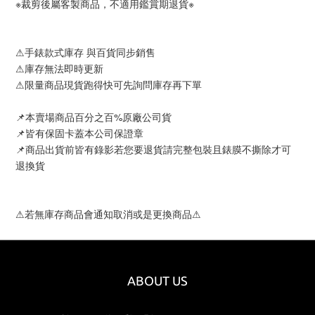
※裁剪後屬客製商品，不適用鑑賞期退貨※
⚠手錶款式庫存 與百貨同步銷售
⚠庫存無法即時更新
⚠限量商品現貨跑得快可先詢問庫存再下單
📌本賣場商品百分之百%原廠公司貨
📌皆有保固卡蓋本公司保證章
📌商品出貨前皆有錄影若您要退貨請完整包裝且錶膜不撕除才可
退換貨
⚠若無庫存商品會通知取消或是更換商品⚠
ABOUT US