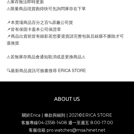
⚠庫存無法即時更新
⚠限量商品現貨跑得快可先詢問庫存在下單
📌本賣場商品百分之百%原廠公司貨
📌皆有保固卡蓋本公司保證章
📌商品出貨前皆有錄影若您要退貨請完整包裝且錶膜不撕除才可
退換貨
⚠若無庫存商品會通知取消或是更換商品⚠
🔍最新商品資訊可臉書搜尋 ERICA STORE
ABOUT US
關於Erica
|
條款與細則
| 2021©ERICA STORE
客服專線04-2358-1408 週一至週五 8:00-17:00
客服信箱 pro.watches@msa.hinet.net