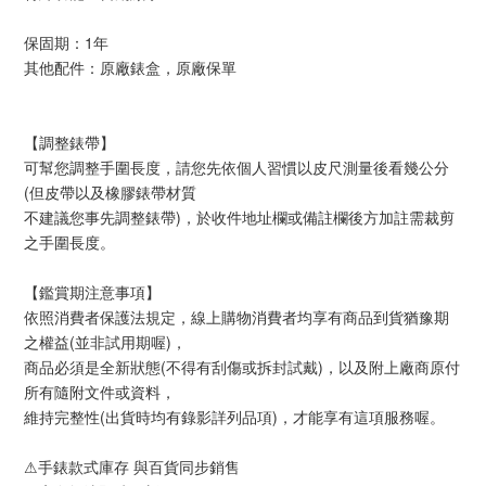
保固期：1年
其他配件：原廠錶盒，原廠保單
【調整錶帶】
可幫您調整手圍長度，請您先依個人習慣以皮尺測量後看幾公分
(但皮帶以及橡膠錶帶材質
不建議您事先調整錶帶)，於收件地址欄或備註欄後方加註需裁剪
之手圍長度。
【鑑賞期注意事項】
依照消費者保護法規定，線上購物消費者均享有商品到貨猶豫期
之權益(並非試用期喔)，
商品必須是全新狀態(不得有刮傷或拆封試戴)，以及附上廠商原付
所有隨附文件或資料，
維持完整性(出貨時均有錄影詳列品項)，才能享有這項服務喔。
⚠手錶款式庫存 與百貨同步銷售