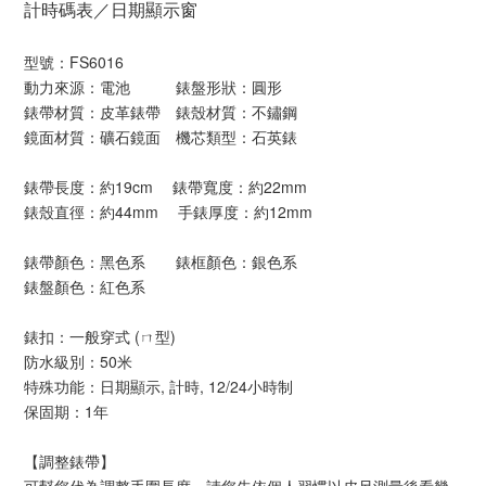
計時碼表／日期顯示窗
型號：FS6016
動力來源：電池 錶盤形狀：圓形
錶帶材質：皮革錶帶 錶殼材質：不鏽鋼
鏡面材質：礦石鏡面 機芯類型：石英錶
錶帶長度：約19cm 錶帶寬度：約22mm
錶殼直徑：約44mm 手錶厚度：約12mm
錶帶顏色：黑色系 錶框顏色：銀色系
錶盤顏色：紅色系
錶扣：一般穿式 (ㄇ型)
防水級別：50米
特殊功能：日期顯示, 計時, 12/24小時制
保固期：1年
【調整錶帶】