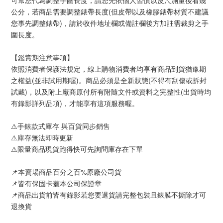
可幫您代為調整手圍長度，請您先依個人習慣以皮尺測量後看幾
公分，若商品需要調整錶帶長度(但皮帶以及橡膠錶帶材質不建議
您事先調整錶帶)，請於收件地址欄或備註欄後方加註需裁剪之手
圍長度。
【鑑賞期注意事項】
依照消費者保護法規定，線上購物消費者均享有商品到貨猶豫期
之權益(並非試用期喔)。商品必須是全新狀態(不得有刮傷或拆封
試戴)，以及附上廠商原付所有附隨文件或資料之完整性(出貨時均
有錄影詳列品項)，才能享有這項服務喔。
⚠手錶款式庫存 與百貨同步銷售
⚠庫存無法即時更新
⚠限量商品現貨跑得快可先詢問庫存在下單
📌本賣場商品百分之百%原廠公司貨
📌皆有保固卡蓋本公司保證章
📌商品出貨前皆有錄影若您要退貨請完整包裝且錶膜不撕除才可
退換貨