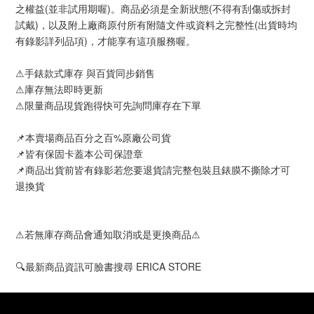
之權益(並非試用期喔)。商品必須是全新狀態(不得有刮傷或拆封
試戴)，以及附上廠商原付所有附隨文件或資料之完整性(出貨時均
有錄影詳列品項)，才能享有這項服務喔。
⚠手錶款式庫存 與百貨同步銷售
⚠庫存無法即時更新
⚠限量商品現貨跑得快可先詢問庫存在下單
📌本賣場商品百分之百%原廠公司貨
📌皆有保固卡蓋本公司保證章
📌商品出貨前皆有錄影若您要退貨請完整包裝且錶膜不撕除才可
退換貨
⚠若無庫存商品會通知取消或是更換商品⚠
🔍最新商品資訊可臉書搜尋 ERICA STORE