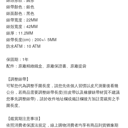
錶頭形狀：圓形
錶帶顏色：銀色
錶面顏色：黑色
錶帶寬度：22MM
錶殼寬度：42MM
錶厚：11.2MM
錶帶長度(cm)：200+/- 5MM
防水ATM：10 ATM
保固期：1年
配件：原廠精緻鐵盒、原廠保證書、原廠提袋
【調整錶帶】
可幫您代為調整手圍長度，請您先依個人習慣以皮尺測量後看幾
公分，若商品需要調整錶帶長度(但皮帶以及橡膠錶帶材質不建議
您事先調整錶帶)，請於收件地址欄或備註欄後方加註需裁剪之手
圍長度。
【鑑賞期注意事項】
依照消費者保護法規定，線上購物消費者均享有商品到貨猶豫期