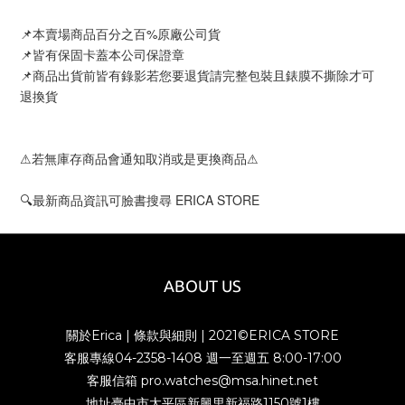
📌本賣場商品百分之百%原廠公司貨
📌皆有保固卡蓋本公司保證章
📌商品出貨前皆有錄影若您要退貨請完整包裝且錶膜不撕除才可
退換貨
⚠若無庫存商品會通知取消或是更換商品⚠
🔍最新商品資訊可臉書搜尋 ERICA STORE
ABOUT US
關於Erica
|
條款與細則
| 2021©ERICA STORE
客服專線04-2358-1408 週一至週五 8:00-17:00
客服信箱 pro.watches@msa.hinet.net
地址臺中市太平區新興里新福路1150號1樓