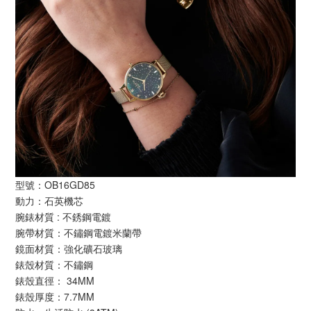
型號：OB16GD85
動力：石英機芯
腕錶材質 : 不銹鋼電鍍
腕帶材質：不鏽鋼電鍍米蘭帶
鏡面材質：強化礦石玻璃
錶殼材質：不鏽鋼
錶殼直徑： 34MM
錶殼厚度：7.7MM