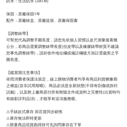
防水：生活防水 (3ATM)
保固：原廠保固1年
配件：原廠錶盒、原廠提袋、原廠保固書
【調整錶帶】
可幫您代為調整手圍長度，請您先依個人習慣以皮尺測量後看幾
公分，若商品需要調整錶帶長度(但皮帶以及橡膠錶帶材質不建議
您事先調整錶帶)，請於收件地址欄或備註欄後方加註需裁剪之手
圍長度。
【鑑賞期注意事項】
依照消費者保護法規定，線上購物消費者均享有商品到貨猶豫期
之權益(並非試用期喔)。商品必須是全新狀態(不得有刮傷或拆封
試戴)，以及附上廠商原付所有附隨文件或資料之完整性(出貨時均
有錄影詳列品項)，才能享有這項服務喔。
⚠手錶款式庫存 與百貨同步銷售
⚠庫存無法即時更新
⚠限量商品現貨跑得快可先詢問庫存在下單