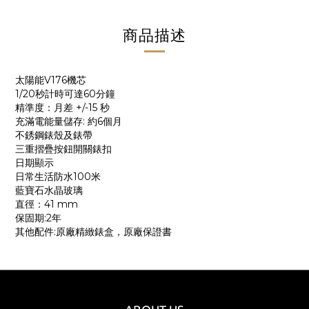
商品描述
太陽能V176機芯
1/20秒計時可達60分鐘
精準度：月差 +/-15 秒
充滿電能量儲存: 約6個月
不銹鋼錶殼及錶帶
三重摺疊按鈕開關錶扣
日期顯示
日常生活防水100米
藍寶石水晶玻璃
直徑：41 mm
保固期:2年
其他配件:原廠精緻錶盒，原廠保證書