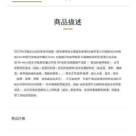
商品描述
SSC794J1商品介紹珍珠母貝面盤一顆美鑽環保太陽能充滿電約6個月電力日期顯示計時碼
錶24小時顯示規格說明機芯:Solar 太陽能計時錶帶材質:不鏽鋼鏡面材質:藍寶石水晶錶
徑:36.4mm防水:10氣壓原廠公司貨 2年保固 保固服務不涵蓋：- 電池的使用壽命；- 正常
的磨損和老化（例如：表面的刮損；顔色的改變和/或非金屬材料的（如皮質、塑料、纖維
質）錶帶或錶鏈的改變；電鍍的脫落 ）；- 因非正常使用/濫用、粗心大意、過失、意外
（撞擊、敲擊、擠壓、表面破損及其它）、不正確使用、不遵守 產品使用説明而造成的手
錶任何部件的任何損壞；- 任何種類的間接損失，例如: 由於使用不正確而造成的任何間接
損失；- 由任何未經授權的人士拆動過（諸如：更換電池、提供保養服務和維修）或被改
變了原始狀態的錶。
商品評價