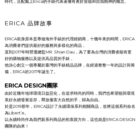
時代，且配戴上Erica的手錶代表著擁有勇於冒險和自我精神的概念。
ERICA 品牌故事
ERICA前身原本是專做海外手錶的代理經銷商，十幾年來的時間，ERICA
為消費者們提供最好的服務與多樣化的商品，
直到2017年時營運總監MR. Shian Dau，為了要為台灣的消費者能有更
好的購物服務以及提供高品質的手錶，
他決心創立一個專屬於臺灣的手錶精品品牌，
在經過整整一年的設計與籌
備，ERICA於2017年誕生了。
ERICA DESIGN團隊
由於近幾年地球環境日益惡化，在追求時尚的同時，我們也希望能與環境
美好永續發展並存，釋放傷害大自然的手，歸為自由。
於是2019那年，ERICA
設計了永續環保系列相關商品，
並將這個系列命名
為Libert’e。
以永續時尚作為我們新系列商品的初衷跟方向，
這也就是ERICA DESIGN
團隊的由來！