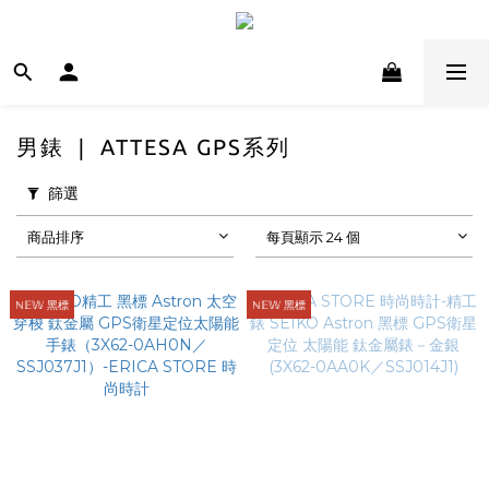
男錶 ❘ ATTESA GPS系列
篩選
商品排序
每頁顯示 24 個
ℕ𝔼𝕎 黑標
ℕ𝔼𝕎 黑標