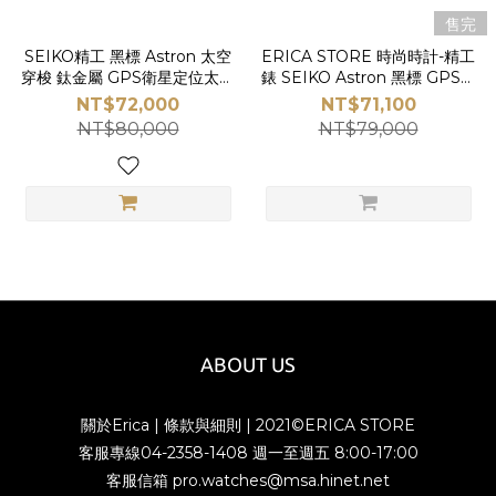
售完
SEIKO精工 黑標 Astron 太空
ERICA STORE 時尚時計-精工
穿梭 鈦金屬 GPS衛星定位太陽
錶 SEIKO Astron 黑標 GPS衛
能手錶（3X62-0AH0N／
星定位 太陽能 鈦金屬錶－金銀
NT$72,000
NT$71,100
SSJ037J1）-ERICA STORE
(3X62-0AA0K／SSJ014J1)
NT$80,000
NT$79,000
時尚時計
ABOUT US
關於Erica
|
條款與細則
| 2021©ERICA STORE
客服專線04-2358-1408 週一至週五 8:00-17:00
客服信箱 pro.watches@msa.hinet.net