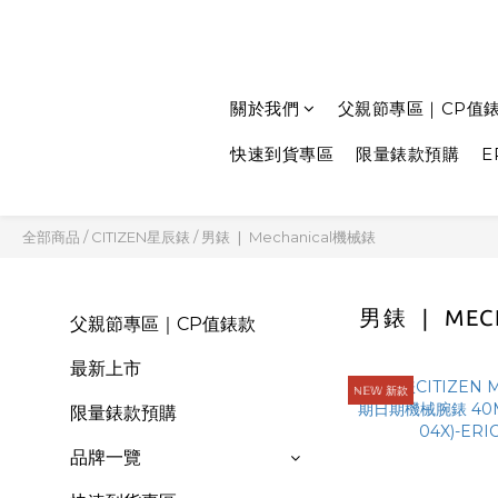
關於我們
父親節專區｜CP值
快速到貨專區
限量錶款預購
E
全部商品
/
CITIZEN星辰錶
/
男錶 ❘ Mechanical機械錶
男錶 ❘ ME
父親節專區｜CP值錶款
最新上市
ℕ𝔼𝕎 新款
限量錶款預購
品牌一覽