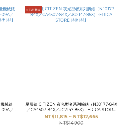
ℕ𝔼𝕎 新款
限量機械錶
星辰錶 CITIZEN 夜光型者系列腕錶（NJ0177-84X
-09A／
／CA4507-84X／JG2147-85X）-ERICA STORE
E 時尚時計
時尚時計
NT$11,815 ~ NT$12,665
NT$14,900