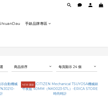
ShiuanDau
手錶品牌專區
選
商品排序
每頁顯示 24 個
ℕ𝔼𝕎 新款