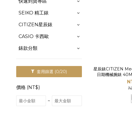
快速到貨專區
SEIKO 精工錶
CITIZEN星辰錶
CASIO 卡西歐
錶款分類
星辰錶CITIZEN Mec
套用篩選
(0/20)
日期機械腕錶 40MM (NY4063-01L/NY
04X)-ER
N
價格 (NT$)
N
~