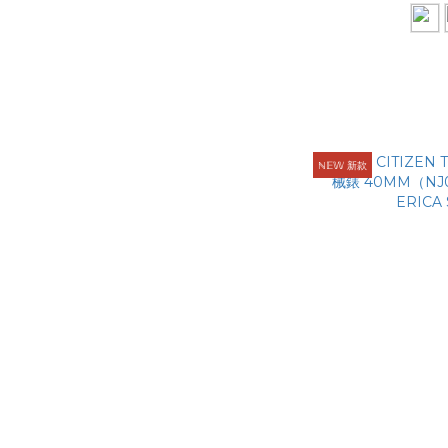
ℕ𝔼𝕎 新款