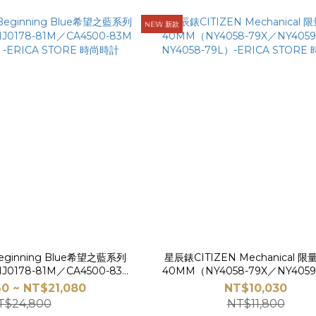
ℕ𝔼𝕎 新款
eginning Blue希望之藍系列
星辰錶CITIZEN Mechanical 
J0178-81M／CA4500-83M
40MM（NY4058-79X／NY4059
）-ERICA STORE 時尚時計
NY4058-79L）-ERICA STOR
0 ~ NT$21,080
NT$10,030
T$24,800
NT$11,800