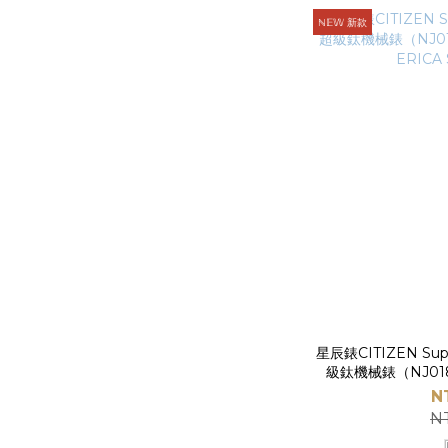
ℕ𝔼𝕎 新款
星辰錶CITIZEN Supe
級鈦機械錶（NJ018
ERICA
N
N