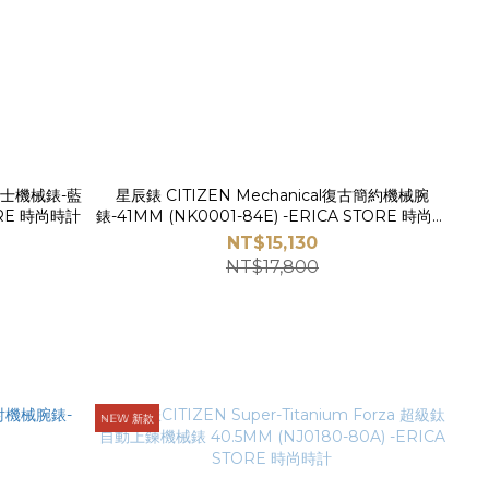
針紳士機械錶-藍
星辰錶 CITIZEN Mechanical復古簡約機械腕
TORE 時尚時計
錶-41MM (NK0001-84E) -ERICA STORE 時尚時
計
NT$15,130
NT$17,800
ℕ𝔼𝕎 新款