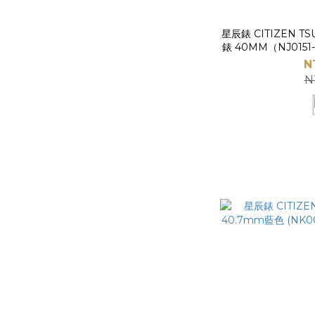
星辰錶 CITIZEN 
錶 40MM（NJ0151-
ST
N
N