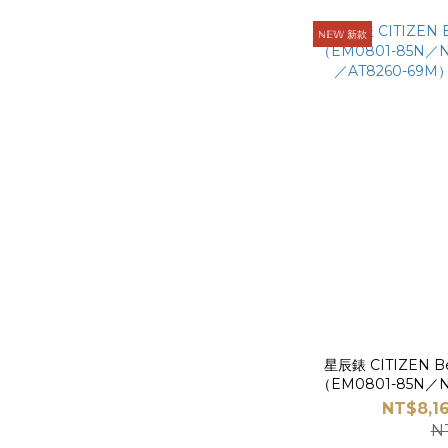
ℕ𝔼𝕎 新款
星辰錶 CITIZEN B
（EM0801-85N／N
／AT8260-69M
NT$8,16
N